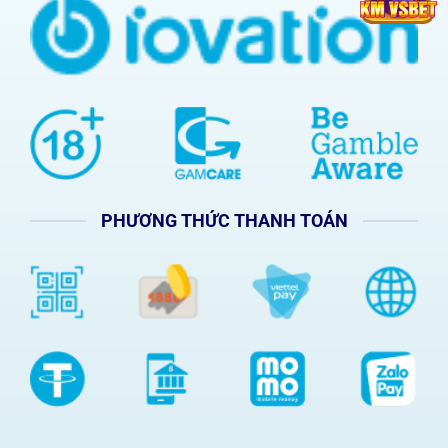
PHƯƠNG THỨC THANH TOÁN