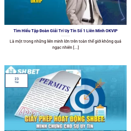
Tìm Hiểu Tập Đoàn Giải Trí Uy Tín Số 1 Liên Minh OKVIP
Là một trong những liên minh lớn trên toàn thế giới không quá
ngạc nhiên [...]
23
Th8