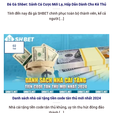
Đá Gà Shbet: Sảnh Cá Cược Mới Lạ, Hấp Dẫn Dành Cho Kê Thủ
Tính đến nay đá gà SHBET chinh phục toàn bộ thành viên, kể cả
người [...]
02
Th9
Danh sách nhà cái tặng tiền code tân thủ mới nhất 2024
Nhà cái tặng tiền code tân thủ khủng, uy tín thu hút đông đảo
thành [...]