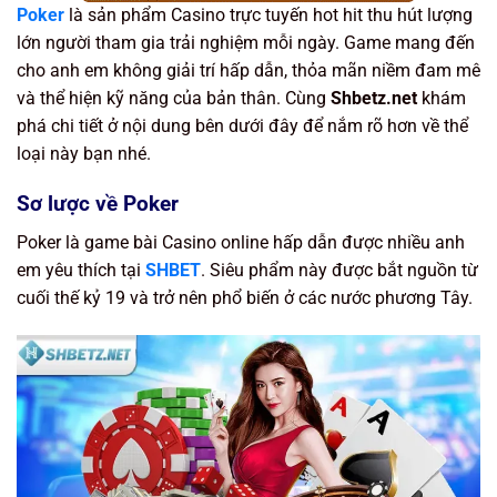
Poker
là sản phẩm Casino trực tuyến hot hit thu hút lượng
lớn người tham gia trải nghiệm mỗi ngày. Game mang đến
cho anh em không giải trí hấp dẫn, thỏa mãn niềm đam mê
và thể hiện kỹ năng của bản thân. Cùng
Shbetz.net
khám
phá chi tiết ở nội dung bên dưới đây để nắm rõ hơn về thể
loại này bạn nhé.
Sơ lược về Poker
Poker là game bài
Casino online
hấp dẫn được nhiều anh
em yêu thích tại
SHBET
. Siêu phẩm này được bắt nguồn từ
cuối thế kỷ 19 và trở nên phổ biến ở các nước phương Tây.