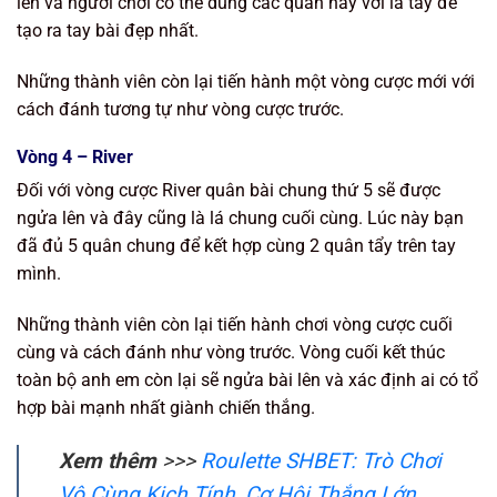
lên và người chơi có thể dùng các quân này với lá tẩy để
tạo ra tay bài đẹp nhất.
Những thành viên còn lại tiến hành một vòng cược mới với
cách đánh tương tự như vòng cược trước.
Vòng 4 – River
Đối với vòng cược River quân bài chung thứ 5 sẽ được
ngửa lên và đây cũng là lá chung cuối cùng. Lúc này bạn
đã đủ 5 quân chung để kết hợp cùng 2 quân tẩy trên tay
mình.
Những thành viên còn lại tiến hành chơi vòng cược cuối
cùng và cách đánh như vòng trước. Vòng cuối kết thúc
toàn bộ anh em còn lại sẽ ngửa bài lên và xác định ai có tổ
hợp bài mạnh nhất giành chiến thắng.
Xem thêm
>>>
Roulette SHBET: Trò Chơi
Vô Cùng Kịch Tính, Cơ Hội Thắng Lớn