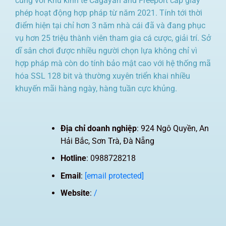
cùng với Khu kinh tế Cagayan and Freeport cấp giấy
phép hoạt động hợp pháp từ năm 2021. Tính tới thời
điểm hiện tại chỉ hơn 3 năm nhà cái đã và đang phục
vụ hơn 25 triệu thành viên tham gia cá cược, giải trí. Sở
dĩ sân chơi được nhiều người chọn lựa không chỉ vì
hợp pháp mà còn do tính bảo mật cao với hệ thống mã
hóa SSL 128 bit và thường xuyên triển khai nhiều
khuyến mãi hàng ngày, hàng tuần cực khủng.
Địa chỉ doanh nghiệp
: 924 Ngô Quyền, An
Hải Bắc, Sơn Trà, Đà Nẵng
Hotline
: 0988728218
Email
:
[email protected]
Website
:
/