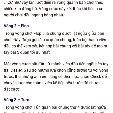
… Cứ như vậy lần lượt diễn ra vòng quanh bàn chơi theo
chiều kim đồng hồ. Vòng cược này kết thúc khi tiền của
người chơi đều ngang bằng nhau.
Vòng 2 – Flop
Tròng vòng chơi Flop 3 lá chung được lật ngửa giữa bàn
chơi. Đây được gọi là các quân chung, toàn bộ thành viên
đều có thể xem xét, kết hợp bài chung với bài tẩy để tạo ra
tay bài 5 quân tối ưu nhất.
Một vòng cược bắt đầu từ thành viên đầu tiên ngồi bên tay
trái Dealer. Sau đó những lựa chọn cũng tương tự với vòng
trước, thế nhưng anh em cũng có thêm lựa chọn Check để
chuyển lượt cho thành viên kế tiếp nếu trước đó chưa ai
đặt cược.
Vòng 3 – Turn
Trong vòng chơi Tủn quân bài chung thứ 4 được lật ngửa