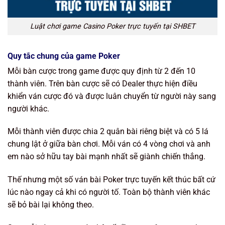
Luật chơi game Casino Poker trực tuyến tại SHBET
Quy tắc chung của game Poker
Mỗi bàn cược trong game được quy định từ 2 đến 10
thành viên. Trên bàn cược sẽ có Dealer thực hiện điều
khiển ván cược đó và được luân chuyển từ người này sang
người khác.
Mỗi thành viên được chia 2 quân bài riêng biệt và có 5 lá
chung lật ở giữa bàn chơi. Mỗi ván có 4 vòng chơi và anh
em nào sở hữu tay bài mạnh nhất sẽ giành chiến thắng.
Thế nhưng một số ván bài Poker trực tuyến kết thúc bất cứ
lúc nào ngay cả khi có người tố. Toàn bộ thành viên khác
sẽ bỏ bài lại không theo.