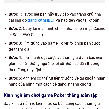
Bước 1
: Trước hết bạn hãy truy cập vào trang chủ nhà
cái sau đó
đăng ký SHBET
và nạp tiền vào tài khoản.
Bước 2
: Quay lại màn hình chính nhấn chọn mục Casino
-> Sảnh EVO Casino.
Bước 3
: Tìm đúng vào game Poker rồi chọn bàn cược
để tham gia.
Bước 4
: Tiến hành đặt cược và tham gia đánh bài, nếu
giành chiến thắng người chơi sẽ nhận số tiền thưởng
theo đúng quy định.
Bước 5
: Anh em có thể rút tiền thưởng về tài khoản ngân
hàng của mình một cách dễ dàng, nhanh chóng.
Kinh nghiệm chơi game Poker thắng toàn tập
Sau khi đã nắm rõ kiến thức cơ bản cùng cách tham gia