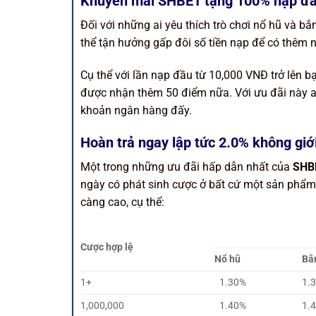
Khuyến mãi SHBET tặng 100% nạp đầu
Đối với những ai yêu thích trò chơi nổ hũ và bắ
thể tận hưởng gấp đôi số tiền nạp để có thêm n
Cụ thể với lần nạp đầu từ 10,000 VNĐ trở lên 
được nhận thêm 50 điểm nữa. Với ưu đãi này anh 
khoản ngân hàng đấy.
Hoàn trả ngay lập tức 2.0% không giớ
Một trong những ưu đãi hấp dẫn nhất của
SHB
ngày có phát sinh cược ở bất cứ một sản phẩm n
càng cao, cụ thể:
Cược hợp lệ
Nổ hũ
Bắ
1+
1.30%
1.
1,000,000
1.40%
1.