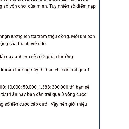
ng số vốn chơi của mình. Tuy nhiên số điểm nạp
hận lương lên tới trăm triệu đồng. Mỗi khi bạn
ộng của thành viên đó.
 đãi này anh em sẽ có 3 phần thưởng:
 khoản thưởng này thì bạn chỉ cần trải qua 1
000; 10,000; 50,000; 1,388; 300,000 thì bạn sẽ
 từ tri ân này bạn cần trải qua 3 vòng cược.
 số tiền cược cấp dưới. Vậy nên giới thiệu