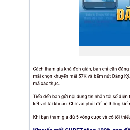
Cách tham gia khá đơn giản, bạn chỉ cần đăng k
mãi chọn khuyến mãi 57K và bấm nút Đăng Ký. 
mã xác thực.
Tiếp đến bạn gửi nội dung tin nhắn tới số điệ
kết với tài khoản. Chờ vài phút để hệ thống kiểm
Khi bạn tham gia đủ 5 vòng cược và có tối thiể