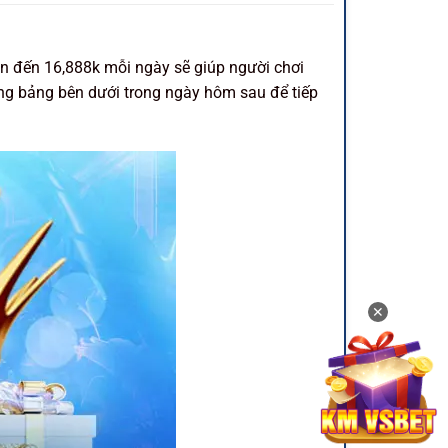
ên đến 16,888k mỗi ngày sẽ giúp người chơi
ứng bảng bên dưới trong ngày hôm sau để tiếp
✕