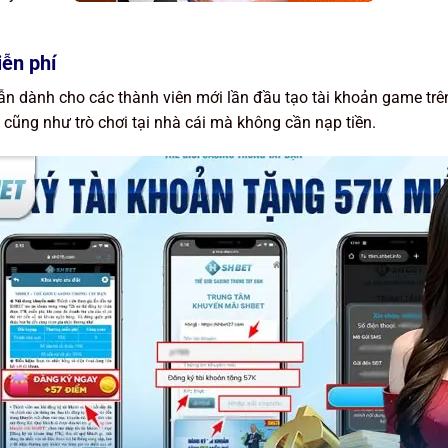
ễn phí
ẫn dành cho các thành viên mới lần đầu tạo tài khoản game tr
 cũng như trò chơi tại nhà cái mà không cần nạp tiền.