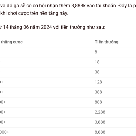
o và đá gà sẽ có cơ hội nhận thêm 8,888k vào tài khoản. Đây l
khi chơi cược trên nền tảng này.
 14 tháng 06 năm 2024 với tiền thưởng như sau:
 thắng cược
Tiền thưởng
8
+
18
+
38
0+
128
0+
388
00+
888
00+
2,288
00+
3,888
,000+
8,888