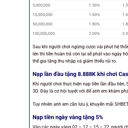
5,000,000
1.50%
1.
10,000,000
1.60%
1.
50,000,000
1.80%
1.
100,000,000
2.00%
2.
Sau khi người chơi ngừng cược vài phút hệ thố
lên thì tiền hoàn trả còn lại sẽ phát vào ngày
thể gia tăng thu nhập và giảm thiểu rủi ro.
Nạp lần đầu tặng 8.888K khi chơi Cas
Khi người chơi thực hiện nạp tiền lần đầu tiê
3D. Đây là cơ hội tuyệt vời để anh em khám phá
Tuy nhiên anh em cần lưu ý, khuyến mãi SHBET
Nạp tiền ngày vàng tặng 5%
Vào các ngày vàng 02 – 12 – 15 – 22, người chơ