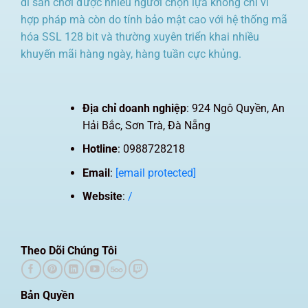
dĩ sân chơi được nhiều người chọn lựa không chỉ vì
hợp pháp mà còn do tính bảo mật cao với hệ thống mã
hóa SSL 128 bit và thường xuyên triển khai nhiều
khuyến mãi hàng ngày, hàng tuần cực khủng.
Địa chỉ doanh nghiệp
: 924 Ngô Quyền, An
Hải Bắc, Sơn Trà, Đà Nẵng
Hotline
: 0988728218
Email
:
[email protected]
Website
:
/
Theo Dõi Chúng Tôi
Bản Quyền