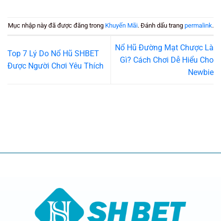
Mục nhập này đã được đăng trong
Khuyến Mãi
. Đánh dấu trang
permalink
.
Nổ Hũ Đường Mạt Chược Là
Top 7 Lý Do Nổ Hũ SHBET
Gì? Cách Chơi Dễ Hiểu Cho
Được Người Chơi Yêu Thích
Newbie