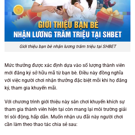
Giới thiệu bạn bè nhận lương trăm triệu tại SHBET
Mức thưởng được xác định dựa vào số lượng thành viên
mới đăng ký sở hữu mã từ bạn bè. Điều này đồng nghĩa
với việc người chơi nhận thưởng đặc biệt mỗi khi họ đăng
ký, tham gia khuyến mãi.
Với chương trình giới thiệu này sân chơi khuyến khích sự
tham gia thành viên hiện tại còn mang lại môi trường giải
trí sôi động, hấp dẫn. Muốn nhận ưu đãi này người chơi
cần làm theo thao tác chia sẻ sau: