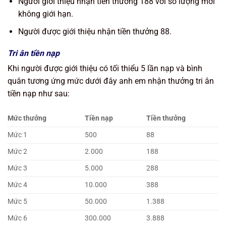
Người giới thiệu nhận tiền thưởng 188 với số lượng mời
không giới hạn.
Người được giới thiệu nhận tiền thưởng 88.
Tri ân tiền nạp
Khi người được giới thiệu có tối thiểu 5 lần nạp và bình
quân tương ứng mức dưới đây anh em nhận thưởng tri ân
tiền nạp như sau:
Mức thưởng
Tiền nạp
Tiền thưởng
Mức 1
500
88
Mức 2
2.000
188
Mức 3
5.000
288
Mức 4
10.000
388
Mức 5
50.000
1.388
Mức 6
300.000
3.888