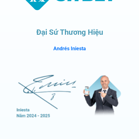
Đại Sứ Thương Hiệu
Andrés Iniesta