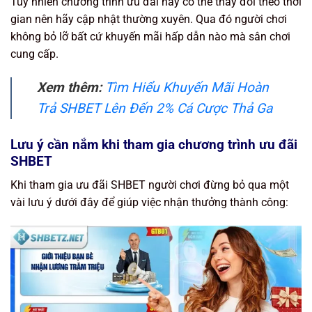
Tuy nhiên chương trình ưu đãi này có thể thay đổi theo thời
gian nên hãy cập nhật thường xuyên. Qua đó người chơi
không bỏ lỡ bất cứ khuyến mãi hấp dẫn nào mà sân chơi
cung cấp.
Xem thêm:
Tìm Hiểu Khuyến Mãi Hoàn
Trả SHBET Lên Đến 2% Cá Cược Thả Ga
Lưu ý cần nắm khi tham gia chương trình ưu đãi
SHBET
Khi tham gia
ưu đãi SHBET
người chơi đừng bỏ qua một
vài lưu ý dưới đây để giúp việc nhận thưởng thành công: