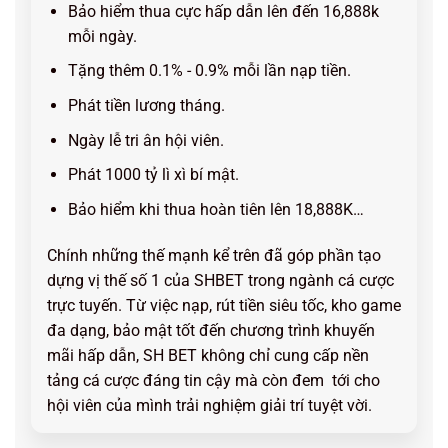
Bảo hiểm thua cực hấp dẫn lên đến 16,888k
mỗi ngày.
Tặng thêm 0.1% - 0.9% mỗi lần nạp tiền.
Phát tiền lương tháng.
Ngày lễ tri ân hội viên.
Phát 1000 tỷ lì xì bí mật.
Bảo hiểm khi thua hoàn tiên lên 18,888K…
Chính những thế mạnh kể trên đã góp phần tạo
dựng vị thế số 1 của SHBET trong ngành cá cược
trực tuyến. Từ việc nạp, rút tiền siêu tốc, kho game
đa dạng, bảo mật tốt đến chương trình khuyến
mãi hấp dẫn, SH BET không chỉ cung cấp nền
tảng cá cược đáng tin cậy mà còn đem tới cho
hội viên của mình trải nghiệm giải trí tuyệt vời.