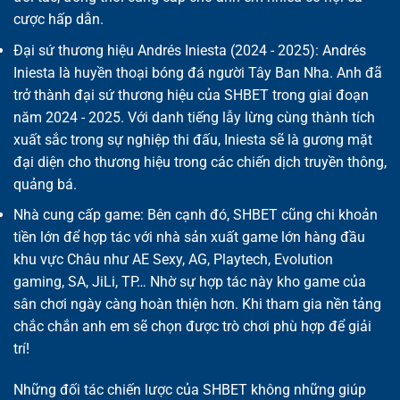
cược hấp dẫn.
Đại sứ thương hiệu Andrés Iniesta (2024 - 2025): Andrés
Iniesta là huyền thoại bóng đá người Tây Ban Nha. Anh đã
trở thành đại sứ thương hiệu của SHBET trong giai đoạn
năm 2024 - 2025. Với danh tiếng lẫy lừng cùng thành tích
xuất sắc trong sự nghiệp thi đấu, Iniesta sẽ là gương mặt
đại diện cho thương hiệu trong các chiến dịch truyền thông,
quảng bá.
Nhà cung cấp game: Bên cạnh đó, SHBET cũng chi khoản
tiền lớn để hợp tác với nhà sản xuất game lớn hàng đầu
khu vực Châu như AE Sexy, AG, Playtech, Evolution
gaming, SA, JiLi, TP… Nhờ sự hợp tác này kho game của
sân chơi ngày càng hoàn thiện hơn. Khi tham gia nền tảng
chắc chắn anh em sẽ chọn được trò chơi phù hợp để giải
trí!
Những đối tác chiến lược của SHBET không những giúp