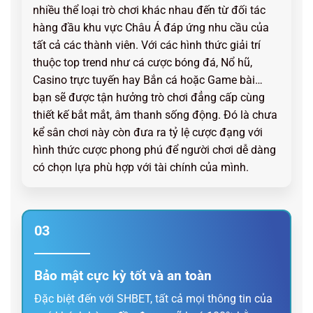
nhiều thể loại trò chơi khác nhau đến từ đối tác
hàng đầu khu vực Châu Á đáp ứng nhu cầu của
tất cả các thành viên. Với các hình thức giải trí
thuộc top trend như cá cược bóng đá, Nổ hũ,
Casino trực tuyến hay Bắn cá hoặc Game bài…
bạn sẽ được tận hưởng trò chơi đẳng cấp cùng
thiết kế bắt mắt, âm thanh sống động. Đó là chưa
kể sân chơi này còn đưa ra tỷ lệ cược đạng với
hình thức cược phong phú để người chơi dễ dàng
có chọn lựa phù hợp với tài chính của mình.
03
Bảo mật cực kỳ tốt và an toàn
Đặc biệt đến với SHBET, tất cả mọi thông tin của