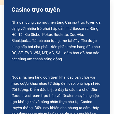
Casino trực tuyến
Nhà cái cung cấp một nền tảng Casino trực tuyến đa
dạng với nhiều trò chơi hấp dẫn như Baccarat, Rồng
Hổ, Tài Xỉu Sicbo, Poker, Roulette, Xóc Đĩa,
Blackjack... Tất cả các tựa game tại đây đều được
cung cấp bởi nhà phát triển phần mềm hàng đầu như
DG, SE, EVO, WM, MT, AG, SA… đảm bảo đồ họa sắc
nét cùng âm thanh sống động.
Ngoài ra, nền tảng còn triển khai các bàn chơi với
mức cược khác nhau từ thấp đến cao, phù hợp nhiều
đối tượng. Điểm đặc biệt ở đây là các trò chơi đều
được Livestream trực tiếp với Dealer chuyên nghiệp,
tạo không khí vô cùng chân thực như tại Casino
truyền thống. Điều này khiến cho chúng ta cảm thấy