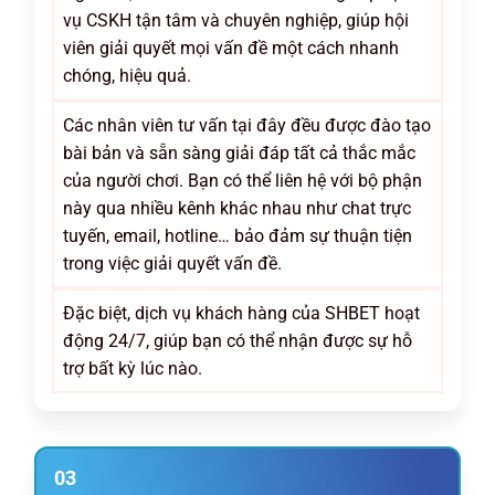
vụ CSKH tận tâm và chuyên nghiệp, giúp hội
viên giải quyết mọi vấn đề một cách nhanh
chóng, hiệu quả.
Các nhân viên tư vấn tại đây đều được đào tạo
bài bản và sẵn sàng giải đáp tất cả thắc mắc
của người chơi. Bạn có thể liên hệ với bộ phận
này qua nhiều kênh khác nhau như chat trực
tuyến, email, hotline… bảo đảm sự thuận tiện
trong việc giải quyết vấn đề.
Đặc biệt, dịch vụ khách hàng của SHBET hoạt
động 24/7, giúp bạn có thể nhận được sự hỗ
trợ bất kỳ lúc nào.
03