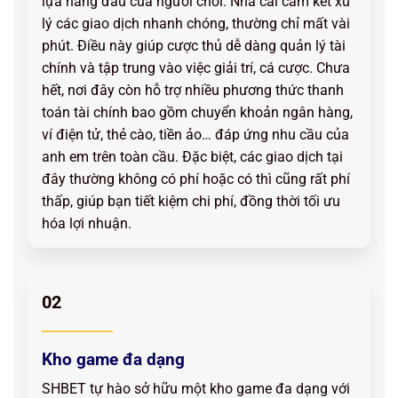
lựa hàng đầu của người chơi. Nhà cái cam kết xử
lý các giao dịch nhanh chóng, thường chỉ mất vài
phút. Điều này giúp cược thủ dễ dàng quản lý tài
chính và tập trung vào việc giải trí, cá cược. Chưa
hết, nơi đây còn hỗ trợ nhiều phương thức thanh
toán tài chính bao gồm chuyển khoản ngân hàng,
ví điện tử, thẻ cào, tiền ảo… đáp ứng nhu cầu của
anh em trên toàn cầu. Đặc biệt, các giao dịch tại
đây thường không có phí hoặc có thì cũng rất phí
thấp, giúp bạn tiết kiệm chi phí, đồng thời tối ưu
hóa lợi nhuận.
02
Kho game đa dạng
SHBET tự hào sở hữu một kho game đa dạng với