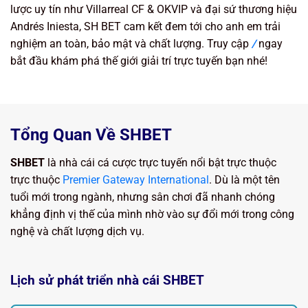
lược uy tín như Villarreal CF & OKVIP và đại sứ thương hiệu
Andrés Iniesta, SH BET cam kết đem tới cho anh em trải
nghiệm an toàn, bảo mật và chất lượng. Truy cập
/
ngay
bắt đầu khám phá thế giới giải trí trực tuyến bạn nhé!
Tổng Quan Về SHBET
SHBET
là nhà cái cá cược trực tuyến nổi bật trực thuộc
trực thuộc
Premier Gateway International
. Dù là một tên
tuổi mới trong ngành, nhưng sân chơi đã nhanh chóng
khẳng định vị thế của mình nhờ vào sự đổi mới trong công
nghệ và chất lượng dịch vụ.
Lịch sử phát triển nhà cái SHBET