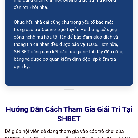
như đang tham gia một Casino thực sự mà không
cần rời khỏi nhà.
Chưa hết, nhà cái cũng chú trọng yếu tố bảo mật
trong các trò Casino trực tuyến. Hệ thống sử dụng
công nghệ mã hóa tối tân để bảo đảm giao dịch và
thông tin cá nhân đều được bảo vệ 100%. Hơn nữa,
SH BET cũng cam kết các tựa game tại đây đều công
bằng và được cơ quan kiểm định độc lập kiểm tra
định kỳ.
Hướng Dẫn Cách Tham Gia Giải Trí Tại
SHBET
Để giúp hội viên dễ dàng tham gia vào các trò chơi của