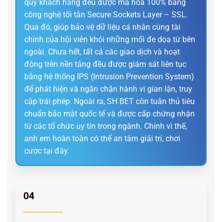
quý khách hàng đều được mã hoá 100% bằng
công nghệ tối tân Secure Sockets Layer – SSL.
Qua đó, giúp bảo vệ dữ liệu cá nhân cùng tài
chính của hội viên khỏi những mối đe dọa từ bên
ngoài. Chưa hết, tất cả các giao dịch và hoạt
động trên nền tảng đều được giám sát liên tục
bằng hệ thống IPS (Intrusion Prevention System)
để phát hiện và ngăn chặn hành vi gian lận, truy
cập trái phép. Ngoài ra, SH BET còn tuân thủ tiêu
chuẩn bảo mật quốc tế và được cấp chứng nhận
từ các tổ chức uy tín trong ngành. Chính vì thế,
anh em hoàn toàn có thể an tâm giải trí, chơi
cược tại đây.
04