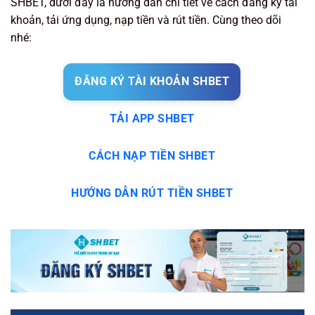
SHBET, dưới đây là hướng dẫn chi tiết về cách đăng ký tài
khoản, tải ứng dụng, nạp tiền và rút tiền. Cùng theo dõi
nhé:
ĐĂNG KÝ TÀI KHOẢN SHBET
TẢI APP SHBET
CÁCH NẠP TIỀN SHBET
HƯỚNG DẪN RÚT TIỀN SHBET