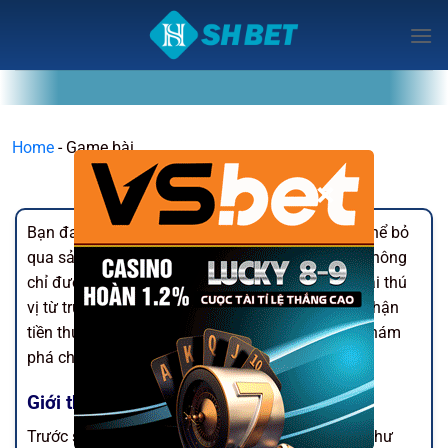
Chuyển
đến
nội
dung
Home
-
Game bài
×
GAME BÀI
Bạn đam mê với những lá bài chắc chắn không thể bỏ
qua sảnh
game bài
tại
SHBET
. Tại đây anh em không
chỉ được thỏa sức vui chơi với vô vàn trò đánh bài thú
vị từ truyền thống tới hiện đại mà còn có cơ hội nhận
tiền thưởng cực hấp dẫn đấy. Cùng
Shbetz.net
khám
phá chi tiết sân chơi hot hit này bạn nhé!
Giới thiệu game bài SHBET
Trước sự phát triển vượt bậc của công nghệ 4.0 như