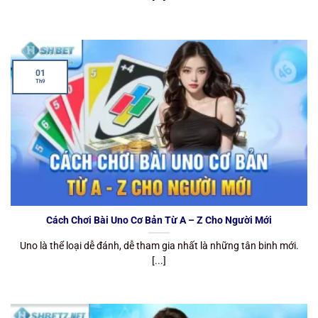
01
Th9
Cách Chơi Bài Uno Cơ Bản Từ A – Z Cho Người Mới
Uno là thể loại dễ đánh, dễ tham gia nhất là những tân binh mới.
[...]