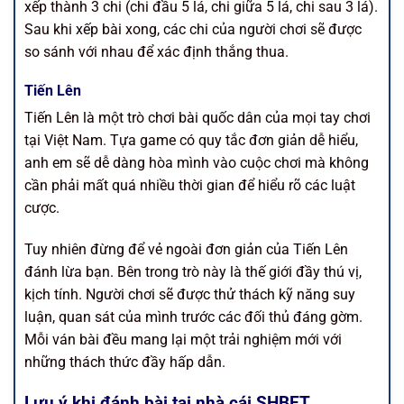
xếp thành 3 chi (chi đầu 5 lá, chi giữa 5 lá, chi sau 3 lá).
Sau khi xếp bài xong, các chi của người chơi sẽ được
so sánh với nhau để xác định thắng thua.
Tiến Lên
Tiến Lên
là một trò chơi bài quốc dân của mọi tay chơi
tại Việt Nam. Tựa game có quy tắc đơn giản dễ hiểu,
anh em sẽ dễ dàng hòa mình vào cuộc chơi mà không
cần phải mất quá nhiều thời gian để hiểu rõ các luật
cược.
Tuy nhiên đừng để vẻ ngoài đơn giản của Tiến Lên
đánh lừa bạn. Bên trong trò này là thế giới đầy thú vị,
kịch tính. Người chơi sẽ được thử thách kỹ năng suy
luận, quan sát của mình trước các đối thủ đáng gờm.
Mỗi ván bài đều mang lại một trải nghiệm mới với
những thách thức đầy hấp dẫn.
Lưu ý khi đánh bài tại nhà cái SHBET