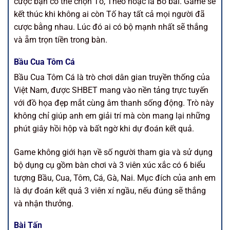
cược bạn có thể chọn Tố, Theo hoặc là Bổ bài. Game sẽ
kết thúc khi không ai còn Tố hay tất cả mọi người đã
cược bằng nhau. Lúc đó ai có bộ mạnh nhất sẽ thắng
và ẵm trọn tiền trong bàn.
Bầu Cua Tôm Cá
Bầu Cua Tôm Cá là trò chơi dân gian truyền thống của
Việt Nam, được SHBET mang vào nền tảng trực tuyến
với đồ họa đẹp mắt cùng âm thanh sống động. Trò này
không chỉ giúp anh em giải trí mà còn mang lại những
phút giây hồi hộp và bất ngờ khi dự đoán kết quả.
Game không giới hạn về số người tham gia và sử dụng
bộ dụng cụ gồm bàn chơi và 3 viên xúc xắc có 6 biểu
tượng Bầu, Cua, Tôm, Cá, Gà, Nai. Mục đích của anh em
là dự đoán kết quả 3 viên xí ngầu, nếu đúng sẽ thắng
và nhận thưởng.
Bài Tấn