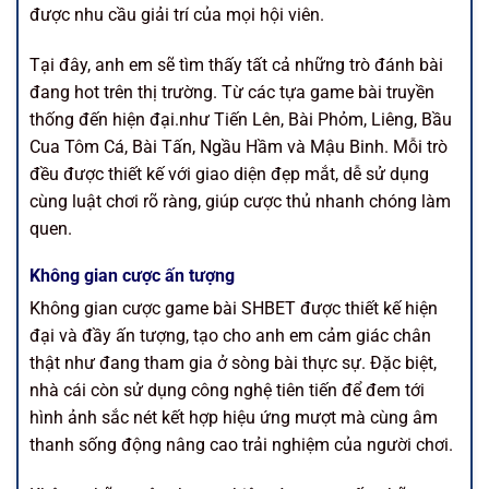
được nhu cầu giải trí của mọi hội viên.
Tại đây, anh em sẽ tìm thấy tất cả những trò đánh bài
đang hot trên thị trường. Từ các tựa game bài truyền
thống đến hiện đại.như Tiến Lên, Bài Phỏm, Liêng, Bầu
Cua Tôm Cá, Bài Tấn, Ngầu Hầm và Mậu Binh. Mỗi trò
đều được thiết kế với giao diện đẹp mắt, dễ sử dụng
cùng luật chơi rõ ràng, giúp cược thủ nhanh chóng làm
quen.
Không gian cược ấn tượng
Không gian cược
game bài SHBET
được thiết kế hiện
đại và đầy ấn tượng, tạo cho anh em cảm giác chân
thật như đang tham gia ở sòng bài thực sự. Đặc biệt,
nhà cái còn sử dụng công nghệ tiên tiến để đem tới
hình ảnh sắc nét kết hợp hiệu ứng mượt mà cùng âm
thanh sống động nâng cao trải nghiệm của người chơi.