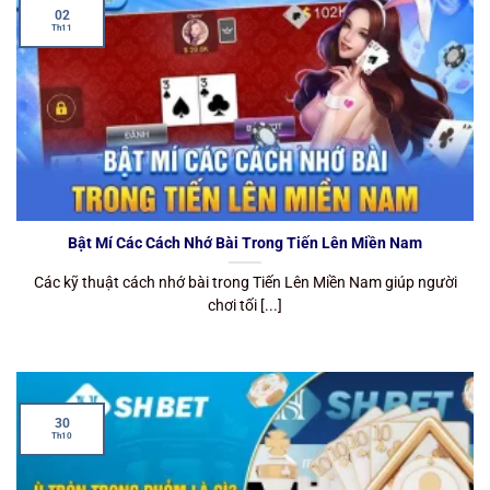
02
Th11
Bật Mí Các Cách Nhớ Bài Trong Tiến Lên Miền Nam
Các kỹ thuật cách nhớ bài trong Tiến Lên Miền Nam giúp người
chơi tối [...]
30
Th10