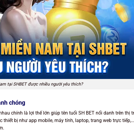
Nam tại SHBET được nhiều người yêu thích?
anh chóng
hau chính là lợi thế lớn giúp tên tuổi SH BET nổi danh trên thị 
c thiết bị như app mobile, máy tính, laptop, trang web trực tiếp,
n.