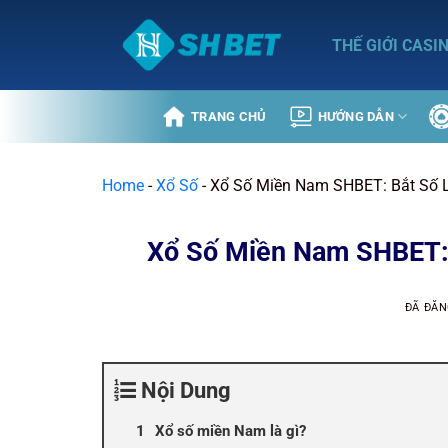
Chuyển
đến
THẾ GIỚI CASI
nội
dung
TRANG CHỦ
HƯỚNG DẪN
Home
-
Xổ Số
-
Xổ Số Miền Nam SHBET: Bắt Số Li
Xổ Số Miền Nam SHBET: B
ĐÃ ĐĂ
Nội Dung
Xổ số miền Nam là gì?