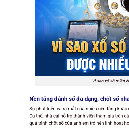
Vì sao xổ số miền 
Nền tảng đánh số đa dạng, chốt số nh
Sự phát triển và ra mắt của nhiều nền tảng khác n
Cụ thể, nhà cái hỗ trợ thành viên tham gia trên cá
quá trình chốt số của anh em trở nên linh hoạt hơ