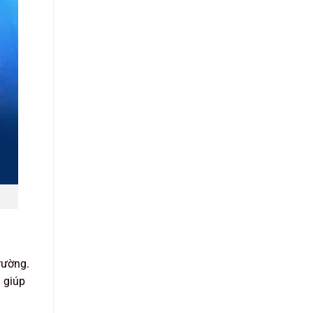
Danh
Mỗi
Ngày,
Xem
Ngay!
trường.
… giúp