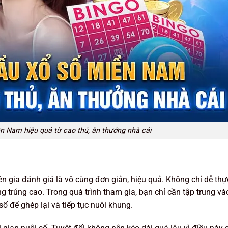
n Nam hiệu quả từ cao thủ, ăn thưởng nhà cái
gia đánh giá là vô cùng đơn giản, hiệu quả. Không chỉ dễ thực
rúng cao. Trong quá trình tham gia, bạn chỉ cần tập trung và
số để ghép lại và tiếp tục nuôi khung.