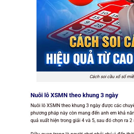
Cách soi cầu xổ số miề
Nuôi lô XSMN theo khung 3 ngày
Nuôi lô XSMN theo khung 3 ngày được các chuyên 
phương pháp này còn mang đến anh em khả năng t
quả xuất hiện trong giải 4 và 5, sau đó chọn ra 2 