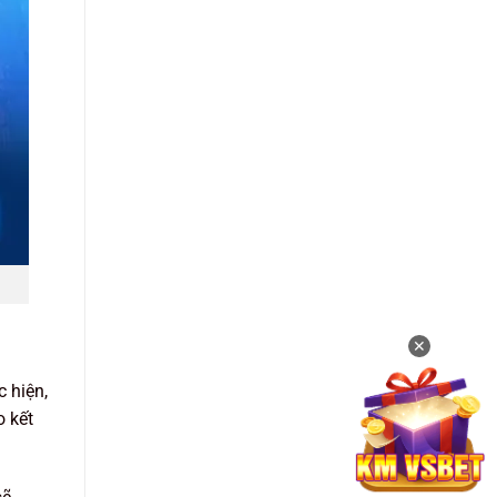
✕
 hiện,
o kết