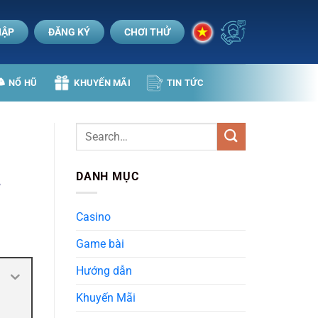
HẬP
ĐĂNG KÝ
CHƠI THỬ
NỔ HŨ
KHUYẾN MÃI
TIN TỨC
à
DANH MỤC
Casino
Game bài
Hướng dẫn
Khuyến Mãi