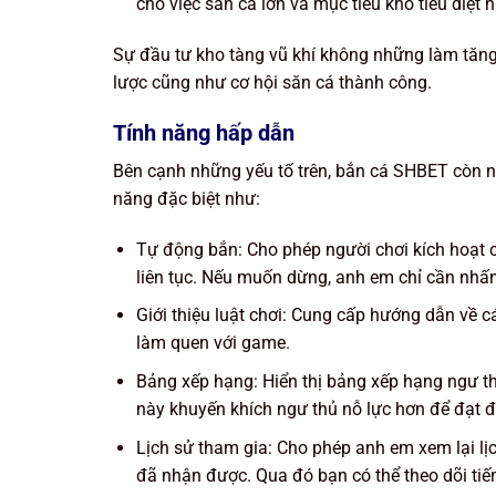
cho việc săn cá lớn và mục tiêu khó tiêu diệt
Sự đầu tư kho tàng vũ khí không những làm tăng
lược cũng như cơ hội săn cá thành công.
Tính năng hấp dẫn
Bên cạnh những yếu tố trên, bắn cá SHBET còn nổ
năng đặc biệt như:
Tự động bắn: Cho phép người chơi kích hoạt 
liên tục. Nếu muốn dừng, anh em chỉ cần nhấn
Giới thiệu luật chơi: Cung cấp hướng dẫn về 
làm quen với game.
Bảng xếp hạng: Hiển thị bảng xếp hạng ngư th
này khuyến khích ngư thủ nỗ lực hơn để đạt đư
Lịch sử tham gia: Cho phép anh em xem lại lị
đã nhận được. Qua đó bạn có thể theo dõi tiến 