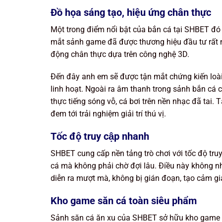
Đồ họa sáng tạo, hiệu ứng chân thực
Một trong điểm nổi bật của bắn cá tại
SHBET
đó 
mắt sảnh game đã được thương hiệu đầu tư rất nh
động chân thực dựa trên công nghệ 3D.
Đến đây anh em sẽ được tận mắt chứng kiến loài
linh hoạt. Ngoài ra âm thanh trong sảnh bắn cá 
thực tiếng sóng vỗ, cá bơi trên nền nhạc đã tai.
đem tới trải nghiệm giải trí thú vị.
Tốc độ truy cập nhanh
SHBET
cung cấp nền tảng trò chơi với tốc độ tru
cá mà không phải chờ đợi lâu. Điều này không 
diễn ra mượt mà, không bị gián đoạn, tạo cảm gi
Kho game săn cá toàn siêu phẩm
Sảnh
săn cá ăn xu
của SHBET sở hữu kho game đa