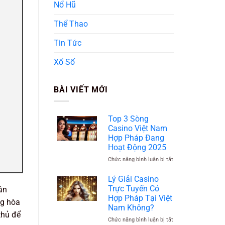
Nổ Hũ
Thể Thao
Tin Tức
Xổ Số
BÀI VIẾT MỚI
Top 3 Sòng
Casino Việt Nam
Hợp Pháp Đang
Hoạt Động 2025
ở
Chức năng bình luận bị tắt
Top
3
Lý Giải Casino
Sòng
Trực Tuyến Có
ân
Casino
Hợp Pháp Tại Việt
ng hòa
Việt
Nam Không?
Nam
thủ để
Hợp
ở
Chức năng bình luận bị tắt