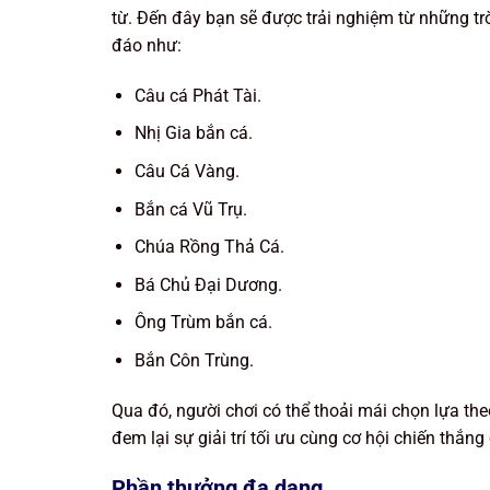
từ. Đến đây bạn sẽ được trải nghiệm từ những tr
đáo như:
Câu cá Phát Tài.
Nhị Gia bắn cá.
Câu Cá Vàng.
Bắn cá Vũ Trụ.
Chúa Rồng Thả Cá.
Bá Chủ Đại Dương.
Ông Trùm bắn cá.
Bắn Côn Trùng.
Qua đó, người chơi có thể thoải mái chọn lựa the
đem lại sự giải trí tối ưu cùng cơ hội chiến thắng
Phần thưởng đa dạng