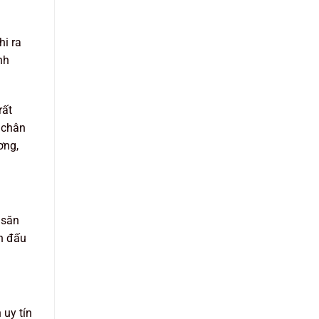
hi ra
nh
rất
 chân
ơng,
 săn
n đấu
uy tín