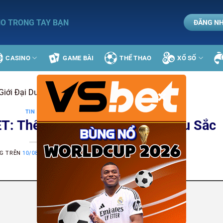
NO TRONG TAY BẠN
ĐĂNG N
CASINO
GAME BÀI
THỂ THAO
XỔ SỐ
×
Giới Đại Dương Đầy Màu Sắc
TIN TỨC
: Thế Giới Đại Dương Đầy Màu Sắc
NG TRÊN
10/08/2024
BỞI
VŨ CHINH