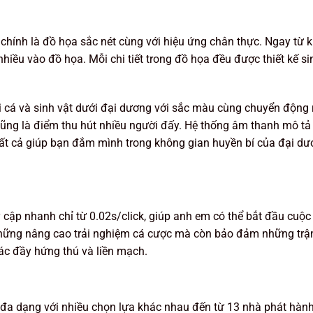
chính là đồ họa sắc nét cùng với hiệu ứng chân thực. Ngay từ k
iều vào đồ họa. Mỗi chi tiết trong đồ họa đều được thiết kế si
 cá và sinh vật dưới đại dương với sắc màu cùng chuyển động 
cũng là điểm thu hút nhiều người đấy. Hệ thống âm thanh mô tả
 Tất cả giúp bạn đắm mình trong không gian huyền bí của đại dư
y cập nhanh chỉ từ 0.02s/click, giúp anh em có thể bắt đầu cuộc
những nâng cao trải nghiệm cá cược mà còn bảo đảm những trậ
ác đầy hứng thú và liền mạch.
 dạng với nhiều chọn lựa khác nhau đến từ 13 nhà phát hành 