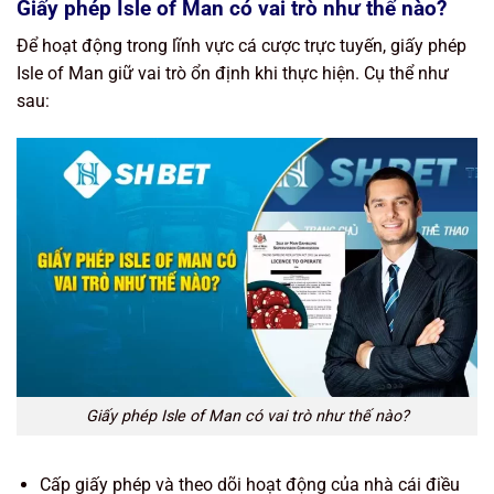
Giấy phép Isle of Man có vai trò như thế nào?
Để hoạt động trong lĩnh vực cá cược trực tuyến, giấy phép
Isle of Man giữ vai trò ổn định khi thực hiện. Cụ thể như
sau:
Giấy phép Isle of Man có vai trò như thế nào?
Cấp giấy phép và theo dõi hoạt động của nhà cái điều