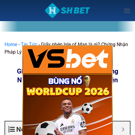
Chuyển
đến
nội
dung
Home
-
Tin Tức
-
Giấy phép Isle of Man là gì? Chứng Nhận
Pháp Lý Nhà Cái Uy Tín Hiện Nay
×
TIN TỨC
Giấy phép Isle of Man là gì? Chứng
Nhận Pháp Lý Nhà Cái Uy Tín Hiện
Nay
ĐÃ ĐĂNG TRÊN
30/08/2024
BỞI
VŨ CHINH
Nội Dung