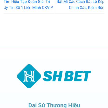
Tìm Hiểu Tập Đoàn Giải Trí
Bật Mí Các Cách Bắt Lô Kép
Uy Tín Số 1 Liên Minh OKVIP
Chính Xác, Kiếm Bộn
Đại Sứ Thương Hiệu