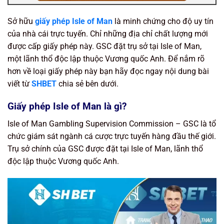
Sở hữu
giấy phép Isle of Man
là minh chứng cho độ uy tín
của nhà cái trực tuyến. Chỉ những địa chỉ chất lượng mới
được cấp giấy phép này. GSC
đặt trụ sở tại Isle of Man,
một lãnh thổ độc lập thuộc Vương quốc Anh. Để nắm rõ
hơn về loại giấy phép này bạn hãy đọc ngay nội dung bài
viết từ
SHBET
chia sẻ bên dưới.
Giấy phép Isle of Man là gì?
Isle of Man Gambling Supervision Commission
– GSC là tổ
chức giám sát ngành cá cược trực tuyến hàng đầu thế giới.
Trụ sở chính của GSC được đặt tại Isle of Man, lãnh thổ
độc lập thuộc Vương quốc Anh.