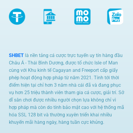
SHBET
là nền tảng cá cược trực tuyến uy tín hàng đầu
Châu Á - Thái Bình Dương, được tổ chức Isle of Man
cùng với Khu kinh tế Cagayan and Freeport cấp giấy
phép hoạt động hợp pháp từ năm 2021. Tính tới thời
điểm hiện tại chỉ hơn 3 năm nhà cái đã và đang phục
vụ hơn 25 triệu thành viên tham gia cá cược, giải trí. Sở
dĩ sân chơi được nhiều người chọn lựa không chỉ vì
hợp pháp mà còn do tính bảo mật cao với hệ thống mã
hóa SSL 128 bit và thường xuyên triển khai nhiều
khuyến mãi hàng ngày, hàng tuần cực khủng.