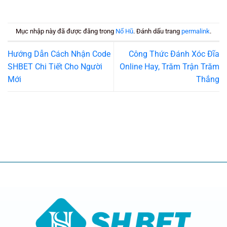
Mục nhập này đã được đăng trong
Nổ Hũ
. Đánh dấu trang
permalink
.
Hướng Dẫn Cách Nhận Code
Công Thức Đánh Xóc Đĩa
SHBET Chi Tiết Cho Người
Online Hay, Trăm Trận Trăm
Mới
Thắng