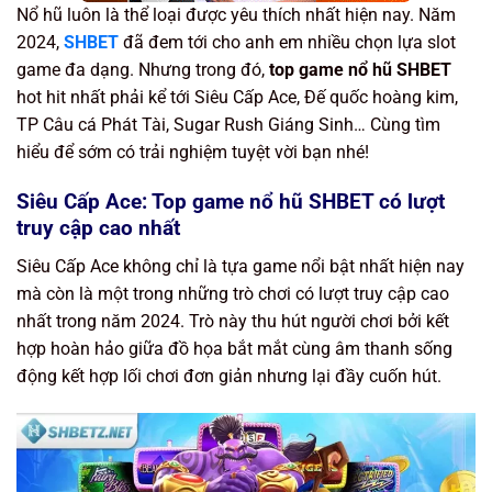
Nổ hũ luôn là thể loại được yêu thích nhất hiện nay. Năm
2024,
SHBET
đã đem tới cho anh em nhiều chọn lựa slot
game đa dạng. Nhưng trong đó,
top game nổ hũ SHBET
hot hit nhất phải kể tới Siêu Cấp Ace, Đế quốc hoàng kim,
TP Câu cá Phát Tài, Sugar Rush Giáng Sinh… Cùng tìm
hiểu để sớm có trải nghiệm tuyệt vời bạn nhé!
Siêu Cấp Ace: Top game nổ hũ SHBET có lượt
truy cập cao nhất
Siêu Cấp Ace không chỉ là tựa game nổi bật nhất hiện nay
mà còn là một trong những trò chơi có lượt truy cập cao
nhất trong năm 2024. Trò này thu hút người chơi bởi kết
hợp hoàn hảo giữa đồ họa bắt mắt cùng âm thanh sống
động kết hợp lối chơi đơn giản nhưng lại đầy cuốn hút.