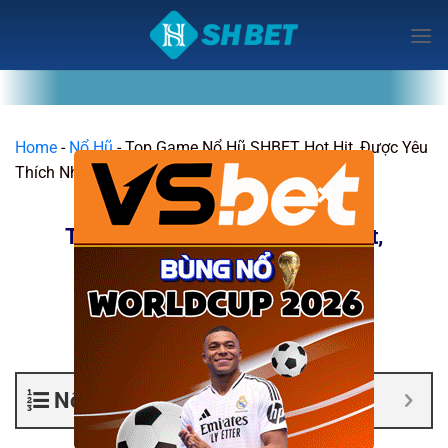
Chuyển
đến
nội
dung
Home
-
Nổ Hũ
-
Top Game Nổ Hũ SHBET Hot Hit, Được Yêu
Thích Nhất 2024
×
NỔ HŨ
Top Game Nổ Hũ SHBET Hot Hit,
Được Yêu Thích Nhất 2024
ĐÃ ĐĂNG TRÊN
23/08/2024
BỞI
VŨ CHINH
Nội Dung