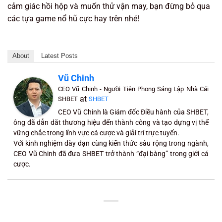
cảm giác hồi hộp và muốn thử vận may, bạn đừng bỏ qua
các tựa game nổ hũ cực hay trên nhé!
About
Latest Posts
Vũ Chinh
CEO Vũ Chinh - Người Tiên Phong Sáng Lập Nhà Cái
at
SHBET
SHBET
CEO Vũ Chinh là Giám đốc Điều hành của SHBET,
ông đã dẫn dắt thương hiệu đến thành công và tạo dựng vị thế
vững chắc trong lĩnh vực cá cược và giải trí trực tuyến.
Với kinh nghiệm dày dạn cùng kiến thức sâu rộng trong ngành,
CEO Vũ Chinh đã đưa SHBET trở thành “đại bàng” trong giới cá
cược.