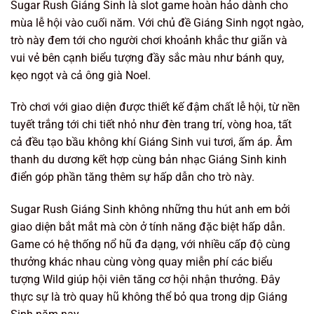
Sugar Rush Giáng Sinh là
slot game
hoàn hảo dành cho
mùa lễ hội vào cuối năm. Với chủ đề Giáng Sinh ngọt ngào,
trò này đem tới cho người chơi khoảnh khắc thư giãn và
vui vẻ bên cạnh biểu tượng đầy sắc màu như bánh quy,
kẹo ngọt và cả ông già Noel.
Trò chơi với giao diện được thiết kế đậm chất lễ hội, từ nền
tuyết trắng tới chi tiết nhỏ như đèn trang trí, vòng hoa, tất
cả đều tạo bầu không khí Giáng Sinh vui tươi, ấm áp. Âm
thanh du dương kết hợp cùng bản nhạc Giáng Sinh kinh
điển góp phần tăng thêm sự hấp dẫn cho trò này.
Sugar Rush Giáng Sinh không những thu hút anh em bởi
giao diện bắt mắt mà còn ở tính năng đặc biệt hấp dẫn.
Game có hệ thống nổ hũ đa dạng, với nhiều cấp độ cùng
thưởng khác nhau cùng vòng quay miễn phí các biểu
tượng Wild giúp hội viên tăng cơ hội nhận thưởng. Đây
thực sự là trò quay hũ không thể bỏ qua trong dịp Giáng