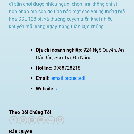
dĩ sân chơi được nhiều người chọn lựa không chỉ vì
hợp pháp mà còn do tính bảo mật cao với hệ thống mã
hóa SSL 128 bit và thường xuyên triển khai nhiều
khuyến mãi hàng ngày, hàng tuần cực khủng.
Địa chỉ doanh nghiệp
: 924 Ngô Quyền, An
Hải Bắc, Sơn Trà, Đà Nẵng
Hotline
: 0988728218
Email
:
[email protected]
Website
:
/
Theo Dõi Chúng Tôi
Bản Quyền