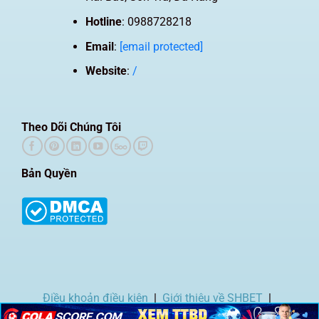
Hotline
: 0988728218
Email
:
[email protected]
Website
:
/
Theo Dõi Chúng Tôi
Bản Quyền
Điều khoản điều kiện
|
Giới thiệu về SHBET
|
Chơi có trách nhiệm
|
Miễn trách nhiệm
|