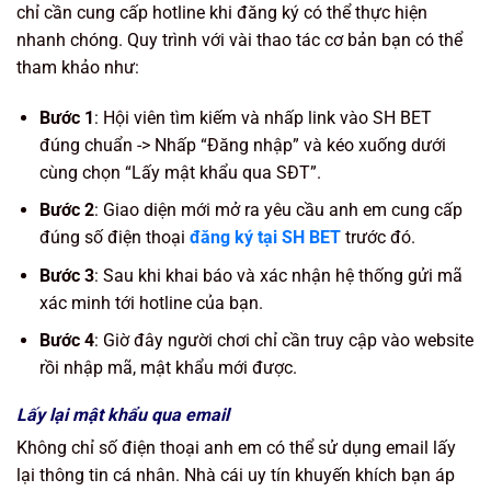
chỉ cần cung cấp hotline khi đăng ký có thể thực hiện
nhanh chóng. Quy trình với vài thao tác cơ bản bạn có thể
tham khảo như:
Bước 1
: Hội viên tìm kiếm và nhấp link vào SH BET
đúng chuẩn -> Nhấp “Đăng nhập” và kéo xuống dưới
cùng chọn “Lấy mật khẩu qua SĐT”.
Bước 2
: Giao diện mới mở ra yêu cầu anh em cung cấp
đúng số điện thoại
đăng ký tại SH BET
trước đó.
Bước 3
: Sau khi khai báo và xác nhận hệ thống gửi mã
xác minh tới hotline của bạn.
Bước 4
: Giờ đây người chơi chỉ cần truy cập vào website
rồi nhập mã, mật khẩu mới được.
Lấy lại mật khẩu qua email
Không chỉ số điện thoại anh em có thể sử dụng email lấy
lại thông tin cá nhân. Nhà cái uy tín khuyến khích bạn áp