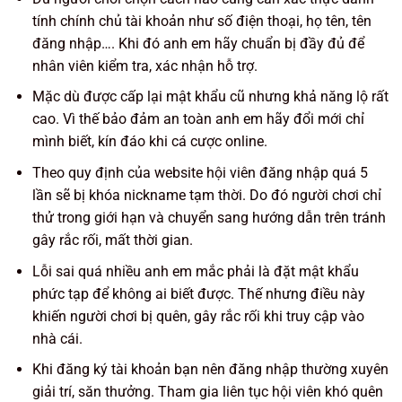
tính chính chủ tài khoản như số điện thoại, họ tên, tên
đăng nhập…. Khi đó anh em hãy chuẩn bị đầy đủ để
nhân viên kiểm tra, xác nhận hỗ trợ.
Mặc dù được cấp lại mật khẩu cũ nhưng khả năng lộ rất
cao. Vì thế bảo đảm an toàn anh em hãy đổi mới chỉ
mình biết, kín đáo khi cá cược online.
Theo quy định của website hội viên đăng nhập quá 5
lần sẽ bị khóa nickname tạm thời. Do đó người chơi chỉ
thử trong giới hạn và chuyển sang hướng dẫn trên tránh
gây rắc rối, mất thời gian.
Lỗi sai quá nhiều anh em mắc phải là đặt mật khẩu
phức tạp để không ai biết được. Thế nhưng điều này
khiến người chơi bị quên, gây rắc rối khi truy cập vào
nhà cái.
Khi đăng ký tài khoản bạn nên đăng nhập thường xuyên
giải trí, săn thưởng. Tham gia liên tục hội viên khó quên