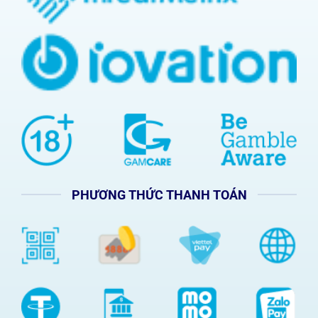
PHƯƠNG THỨC THANH TOÁN