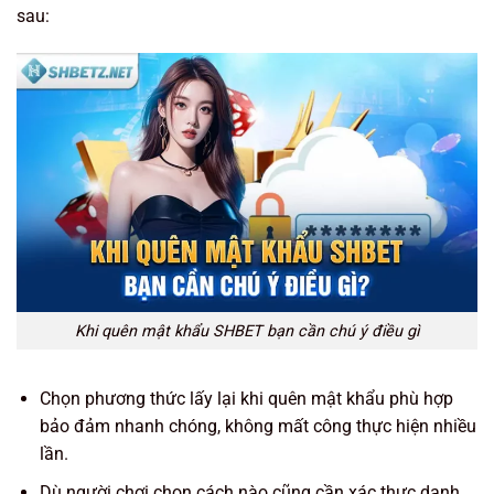
sau:
Khi quên mật khẩu SHBET bạn cần chú ý điều gì
Chọn phương thức lấy lại khi quên mật khẩu phù hợp
bảo đảm nhanh chóng, không mất công thực hiện nhiều
lần.
Dù người chơi chọn cách nào cũng cần xác thực danh