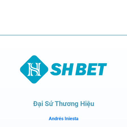
Đại Sứ Thương Hiệu
Andrés Iniesta