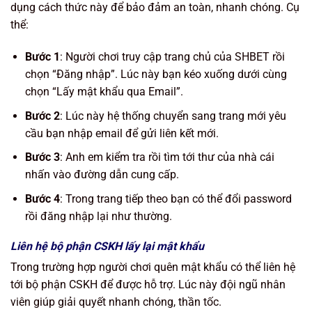
dụng cách thức này để bảo đảm an toàn, nhanh chóng. Cụ
thể:
Bước 1
: Người chơi truy cập trang chủ của SHBET rồi
chọn “Đăng nhập”. Lúc này bạn kéo xuống dưới cùng
chọn “Lấy mật khẩu qua Email”.
Bước 2
: Lúc này hệ thống chuyển sang trang mới yêu
cầu bạn nhập email để gửi liên kết mới.
Bước 3
: Anh em kiểm tra rồi tìm tới thư của nhà cái
nhấn vào đường dẫn cung cấp.
Bước 4
: Trong trang tiếp theo bạn có thể đổi password
rồi đăng nhập lại như thường.
Liên hệ bộ phận CSKH lấy lại mật khẩu
Trong trường hợp người chơi
quên mật khẩu
có thể liên hệ
tới bộ phận CSKH để được hỗ trợ. Lúc này đội ngũ nhân
viên giúp giải quyết nhanh chóng, thần tốc.