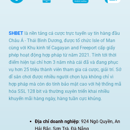
SHBET
là nền tảng cá cược trực tuyến uy tín hàng đầu
Châu Á - Thái Bình Dương, được tổ chức Isle of Man
cùng với Khu kinh tế Cagayan and Freeport cấp giấy
phép hoạt động hợp pháp từ năm 2021. Tính tới thời
điểm hiện tại chỉ hơn 3 năm nhà cái đã và đang phục
vụ hơn 25 triệu thành viên tham gia cá cược, giải trí. Sở
dĩ sân chơi được nhiều người chọn lựa không chỉ vì
hợp pháp mà còn do tính bảo mật cao với hệ thống mã
hóa SSL 128 bit và thường xuyên triển khai nhiều
khuyến mãi hàng ngày, hàng tuần cực khủng.
Địa chỉ doanh nghiệp
: 924 Ngô Quyền, An
Hải Bắc, Sơn Trà, Đà Nẵng