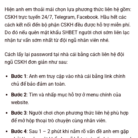
Hiện anh em thoải mái chọn lựa phương thức liên hệ gồm:
CSKH trực tuyến 24/7, Telegram, Facebook. Hầu hết các
cách kết nối đến bộ phận CSKH đều được hỗ trợ miễn phí.
Do đó nếu quên mật khẩu SHBET người chơi sớm liên lạc
nhận tư vấn sớm nhất từ đội ngũ nhân viên nhé.
Cách lấy lại password tại nhà cái bằng cách liên hệ đội
ngũ CSKH đơn giản như sau:
Bước 1
: Anh em truy cập vào nhà cái bằng link chính
chủ để bảo đảm an toàn.
Bước 2
: Tìm và nhấp mục hỗ trợ ở menu chính của
website.
Bước 3
: Người chơi chọn phương thức liên hệ phù hợp
để mở hộp thoại trò chuyện cùng nhân viên.
Bước 4
: Sau 1 – 2 phút khi nắm rõ vấn đề anh em gặp