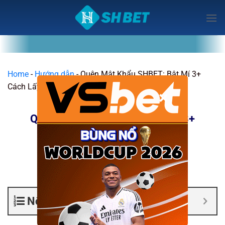
Chuyển
đến
nội
dung
Home
-
Hướng dẫn
-
Quên Mật Khẩu SHBET: Bật Mí 3+
Cách Lấy Password Dễ Dàng
×
HƯỚNG DẪN
Quên Mật Khẩu SHBET: Bật Mí 3+
Cách Lấy Password Dễ Dàng
ĐÃ ĐĂNG TRÊN
22/08/2024
BỞI
VŨ CHINH
Nội Dung