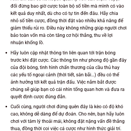
đối đừng bao giờ cược toàn bộ số tiền mà mình có vào
kết quả duy nhất, dù cho có tự tin đến đâu. Hãy chia
nhỏ số tiền cược, đồng thời đặt vào nhiều khả năng để
giảm thiểu rủi ro. Điều này không những giúp người chơi
bảo toàn vốn mà còn tăng cơ hội thắng, thu về lợi
nhuận khổng lồ.
Hãy luôn cập nhật thông tin liên quan tới trận bóng
trước khi đặt cược. Các thông tin như phong độ gần đây
của đội bóng, tình hình chấn thương của cầu thủ hay
các yếu tố ngoại cảnh (thời tiết, sân bãi…) đều có thể
ảnh hưởng tới kết quả trận đấu. Việc nắm bắt được
chúng sẽ giúp bạn có cái nhìn tổng quan hơn và đưa ra
quyết định cược đúng đắn.
Cuối cùng, người chơi đừng quên đây là kèo có độ khó
cao, không dễ dàng để dự đoán. Cho nên, bạn hãy luôn
chơi với tâm lý thoải mái, không đặt nặng vấn đề thắng
thua, đồng thời coi việc cá cược như hình thức giải trí.