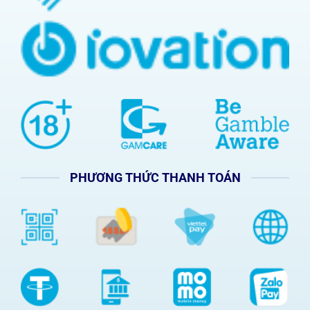
PHƯƠNG THỨC THANH TOÁN