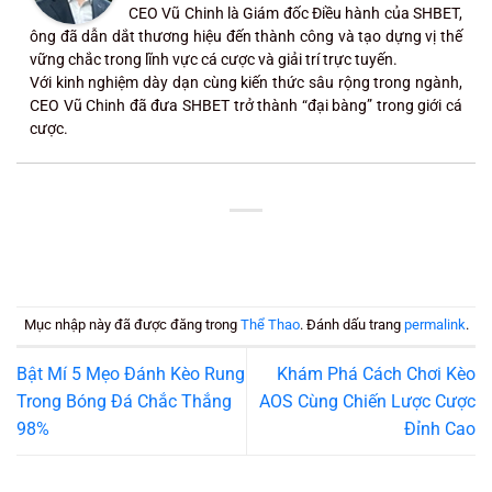
CEO Vũ Chinh là Giám đốc Điều hành của SHBET,
ông đã dẫn dắt thương hiệu đến thành công và tạo dựng vị thế
vững chắc trong lĩnh vực cá cược và giải trí trực tuyến.
Với kinh nghiệm dày dạn cùng kiến thức sâu rộng trong ngành,
CEO Vũ Chinh đã đưa SHBET trở thành “đại bàng” trong giới cá
cược.
Mục nhập này đã được đăng trong
Thể Thao
. Đánh dấu trang
permalink
.
Bật Mí 5 Mẹo Đánh Kèo Rung
Khám Phá Cách Chơi Kèo
Trong Bóng Đá Chắc Thắng
AOS Cùng Chiến Lược Cược
98%
Đỉnh Cao