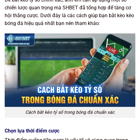
chiến lược quan trọng mà SHBET đã tổng hợp để tăng cơ
hội thắng cược. Dưới đây là các cách giúp bạn bắt kèo
kèo
bóng đá
hiệu quả nhất bạn nên tham khảo:
Cách bắt kèo tỷ số trong bóng đá chuẩn xác
Chọn lựa thời điểm cược