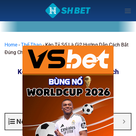
Chuyển
đến
nội
dung
Home
-
Thể Thao
-
Kèo Tỷ Số Là Gì? Hướng Dẫn Cách Bắt
Đúng Chuẩn Cho Newbie
×
THỂ THAO
Kèo Tỷ Số Là Gì? Hướng Dẫn Cách
Bắt Đúng Chuẩn Cho Newbie
ĐÃ ĐĂNG TRÊN
21/09/2025
BỞI
VŨ CHINH
Nội Dung