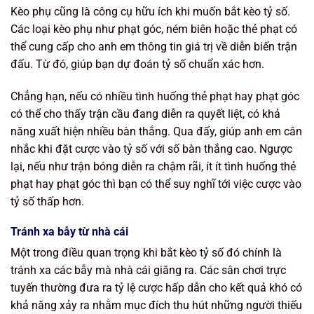
Kèo phụ cũng là công cụ hữu ích khi muốn bắt kèo tỷ số.
Các loại kèo phụ như phạt góc, ném biên hoặc thẻ phạt có
thể cung cấp cho anh em thông tin giá trị về diễn biến trận
đấu. Từ đó, giúp bạn dự đoán tỷ số chuẩn xác hơn.
Chẳng hạn, nếu có nhiều tình huống thẻ phạt hay phạt góc
có thể cho thấy trận cầu đang diễn ra quyết liệt, có khả
năng xuất hiện nhiều bàn thắng. Qua đấy, giúp anh em cân
nhắc khi đặt cược vào tỷ số với số bàn thắng cao. Ngược
lại, nếu như trận bóng diễn ra chậm rãi, ít ít tình huống thẻ
phạt hay phạt góc thì bạn có thể suy nghĩ tới việc cược vào
tỷ số thấp hơn.
Tránh xa bẫy từ nhà cái
Một trong điều quan trọng khi bắt kèo tỷ số đó chính là
tránh xa các bẫy mà nhà cái giăng ra. Các sân chơi trực
tuyến thường đưa ra tỷ lệ cược hấp dẫn cho kết quả khó có
khả năng xảy ra nhằm mục đích thu hút những người thiếu