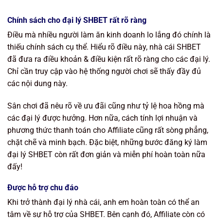
Chính sách cho đại lý SHBET rất rõ ràng
Điều mà nhiều người làm ăn kinh doanh lo lắng đó chính là
thiếu chính sách cụ thể. Hiểu rõ điều này,
nhà cái SHBET
đã đưa ra điều khoản & điều kiện rất rõ ràng cho các đại lý.
Chỉ cần truy cập vào hệ thống người chơi sẽ thấy đầy đủ
các nội dung này.
Sân chơi đã nêu rõ về ưu đãi cũng như tỷ lệ hoa hồng mà
các đại lý được hưởng. Hơn nữa, cách tính lợi nhuận và
phương thức thanh toán cho Affiliate cũng rất sòng phẳng,
chặt chẽ và minh bạch. Đặc biệt, những bước đăng ký làm
đại lý SHBET còn rất đơn giản và miễn phí hoàn toàn nữa
đấy!
Được hỗ trợ chu đáo
Khi trở thành
đại lý nhà cái
, anh em hoàn toàn có thể an
tâm về sự hỗ trợ của SHBET. Bên cạnh đó, Affiliate còn có