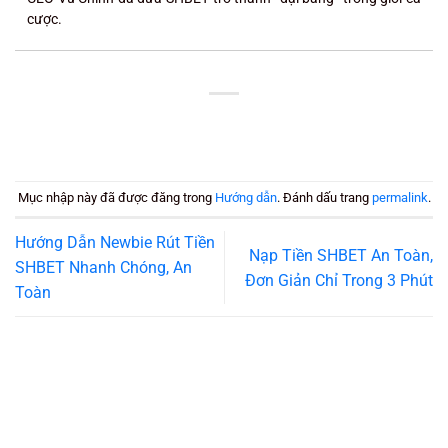
cược.
Mục nhập này đã được đăng trong
Hướng dẫn
. Đánh dấu trang
permalink
.
Hướng Dẫn Newbie Rút Tiền
Nạp Tiền SHBET An Toàn,
SHBET Nhanh Chóng, An
Đơn Giản Chỉ Trong 3 Phút
Toàn