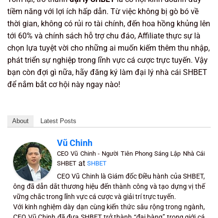
tiềm năng với lợi ích hấp dẫn. Từ việc không bị gò bó về
thời gian, không có rủi ro tài chính, đến hoa hồng khủng lên
tới 60% và chính sách hỗ trợ chu đáo, Affiliate thực sự là
chọn lựa tuyệt vời cho những ai muốn kiếm thêm thu nhập,
phát triển sự nghiệp trong lĩnh vực cá cược trực tuyến. Vậy
bạn còn đợi gì nữa, hãy đăng ký làm đại lý nhà cái SHBET
để nắm bắt cơ hội này ngay nào!
About
Latest Posts
Vũ Chinh
CEO Vũ Chinh - Người Tiên Phong Sáng Lập Nhà Cái
at
SHBET
SHBET
CEO Vũ Chinh là Giám đốc Điều hành của SHBET,
ông đã dẫn dắt thương hiệu đến thành công và tạo dựng vị thế
vững chắc trong lĩnh vực cá cược và giải trí trực tuyến.
Với kinh nghiệm dày dạn cùng kiến thức sâu rộng trong ngành,
CEO Vũ Chinh đã đưa SHBET trở thành “đại bàng” trong giới cá