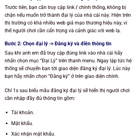
Trước tiên, bạn cần truy cập link
/
chính thống, không bị
chặn nếu muốn trở thành đại lý của nhà cái này. Hiện trên
thị trường có khá nhiều web giả mạo thương hiệu này, vì
thế người chơi cần cẩn trọng và cảnh giác với web lạ.
Bước 2: Chọn đại lý -> Đăng ký và điền thông tin
Sau khi anh em đã truy cập đúng link vào nhà cái hãy
nhấn chọn mục “Đại Lý” trên thanh menu. Ngay lập tức hệ
thống sẽ chuyển bạn tới giao diện đăng ký đại lý. Lúc này
bạn hãy nhấn chọn “Đăng ký” ở trên giao diện chính.
Chỉ 1s sau biểu mẫu đăng ký đại lý sẽ hiển thị người chơi
cần nhập đầy đủ thông tin gồm:
Tài khoản.
Mật khẩu.
Xác nhận mật khẩu.