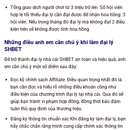
Tổng giao dịch người chơi từ 3 triệu trở lên. Số hội viên
hợp lệ tối thiểu đại lý cần đạt được để nhận hoa hồng: 3
hội viên. Nếu trong tháng đó đại lý mà không đạt 2 điều
kiện trên sẽ không được tính hoa hồng.
Những điều anh em cần chú ý khi làm đại lý
SHBET
Để trở thành đại lý nhà cái SHBET an toàn và hiệu quả, anh
em cần chú ý một số điểm sau đây:
Đọc kỹ chính sách Affiliate: Điều quan trọng nhất đó là
bạn cần đọc và hiểu rõ những điều khoản cũng như
điều kiện của chương trình đại lý tại nhà cái. Qua đó sẽ
giúp bạn tránh vi phạm hợp đồng, đồng thời bảo đảm
tuân thủ quy định của thương hiệu.
Đăng ký thông tin chuẩn xác Khi đăng ký làm đại lý, bạn
hãy chắc chắn rằng mình cung cấp chính xác thông tin