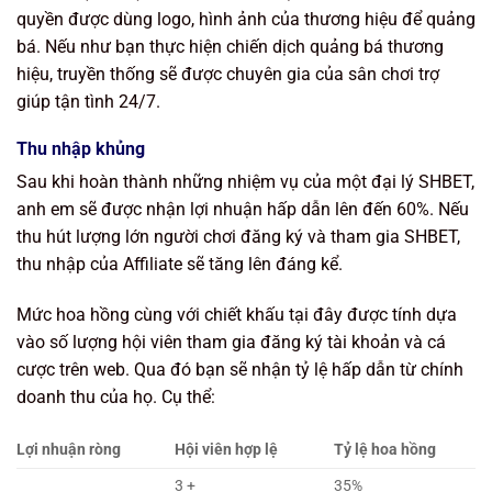
quyền được dùng logo, hình ảnh của thương hiệu để quảng
bá. Nếu như bạn thực hiện chiến dịch quảng bá thương
hiệu, truyền thống sẽ được chuyên gia của sân chơi trợ
giúp tận tình 24/7.
Thu nhập khủng
Sau khi hoàn thành những nhiệm vụ của một đại lý SHBET,
anh em sẽ được nhận lợi nhuận hấp dẫn lên đến 60%. Nếu
thu hút lượng lớn người chơi đăng ký và tham gia
SHBET
,
thu nhập của Affiliate sẽ tăng lên đáng kể.
Mức hoa hồng cùng với chiết khấu tại đây được tính dựa
vào số lượng hội viên tham gia đăng ký tài khoản và cá
cược trên web. Qua đó bạn sẽ nhận tỷ lệ hấp dẫn từ chính
doanh thu của họ. Cụ thể:
Lợi nhuận ròng
Hội viên hợp lệ
Tỷ lệ hoa hồng
3 +
35%