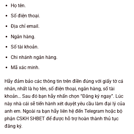
Họ tên.
Số điện thoại.
Địa chỉ email.
Ngân hàng.
Số tài khoản.
Chi nhánh ngân hàng.
Mã xác minh.
Hãy đảm bảo các thông tin trên điền đúng với giấy tờ cá
nhân, nhất là họ tên, số điện thoại, ngân hàng, số tài
khoản… Sau đó bạn hãy nhấn chọn “Đăng ký ngay”. Lúc
này nhà cái sẽ tiến hành xét duyệt yêu cầu làm đại lý của
anh em. Ngoài ra bạn hãy liên hệ đến Telegram hoặc bộ
phận CSKH SHBET để được hỗ trợ hoàn thành thủ tục
đăng ký.