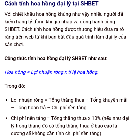
Cách tính hoa hồng đại lý tại SHBET
Với chiết khấu hoa hồng khủng như vậy nhiều người đã
kiếm hàng tỷ đồng khi gia nhập và đồng hành cùng
SHBET. Cách tính hoa hồng được thương hiệu đưa ra rõ
ràng trên web từ khi bạn bắt đầu quá trình làm đại lý của
sân chơi.
Công thức tính hoa hồng đại lý SHBET như sau
:
Hoa hồng = Lợi nhuận ròng x tỉ lệ hoa hồng.
Trong đó:
Lợi nhuận ròng = Tổng thắng thua – Tổng khuyến mãi
– Tổng hoàn trả – Chi phí nền tảng.
Chi phí nền tảng = Tổng thắng thua x 10% (nếu như đại
lý trong tháng đó có tổng thắng thua ở báo cáo là
dương sẽ không cần tính chi phí nền tảng).