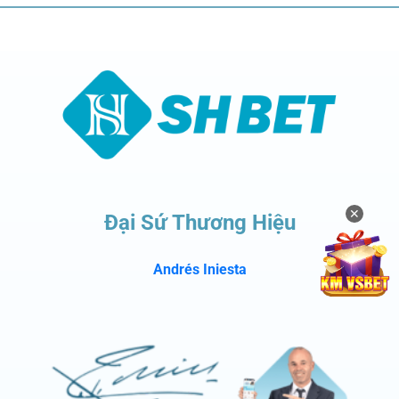
✕
Đại Sứ Thương Hiệu
Andrés Iniesta