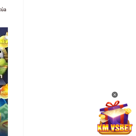
của
✕