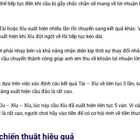
thế tiếp tục đến khi cầu bị gãy chắc chắn sẽ mang về lợi nhuận 
Tài hoặc Xỉu xuất hiện nhiều lần rồi chuyển sang kết quả khác. V
uất hiện khi Xỉu đột ngột về rồi tiếp tục kéo dài.
i phải nhạy bén và khả năng nhận diện kịp thời sự thay đổi nh
t cầu chuyển thành công giúp anh em thu về khoản lợi nhuận lớn
 dựa trên việc xác định các kết quả Tài – Xỉu về liên tục 3 lần, 
năng xuất hiện cầu đảo là rất cao.
u – Xỉu – Xỉu, lúc này cầu Xỉu đã xuất hiện liên tục 5 ván. Vì vậ
à rất cao, người chơi hãy vào tiền để có cơ hội rinh về tiền th
chiến thuật hiệu quả