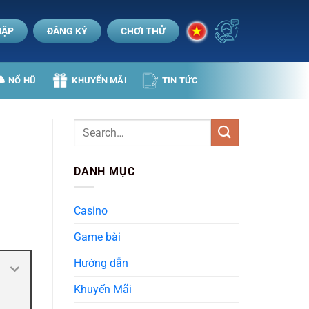
HẬP
ĐĂNG KÝ
CHƠI THỬ
NỔ HŨ
KHUYẾN MÃI
TIN TỨC
DANH MỤC
Casino
Game bài
Hướng dẫn
Khuyến Mãi