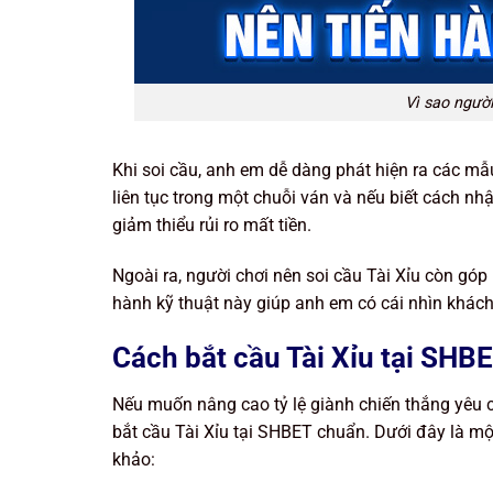
Vì sao người
Khi soi cầu, anh em dễ dàng phát hiện ra các mẫ
liên tục trong một chuỗi ván và nếu biết cách n
giảm thiểu rủi ro mất tiền.
Ngoài ra, người chơi nên soi cầu Tài Xỉu còn góp
hành kỹ thuật này giúp anh em có cái nhìn khách 
Cách bắt cầu Tài Xỉu tại SHB
Nếu muốn nâng cao tỷ lệ giành chiến thắng yêu 
bắt cầu
Tài Xỉu tại SHBET
chuẩn. Dưới đây là mộ
khảo: