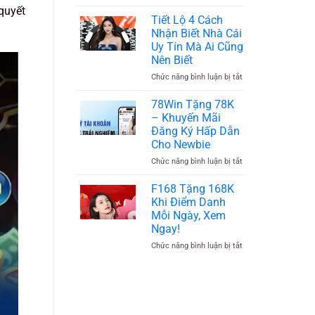
Pháp
Lý
 quyết
Đang
Giải
Tiết Lộ 4 Cách
Hoạt
Casino
Nhận Biết Nhà Cái
Động
Trực
Uy Tín Mà Ai Cũng
2025
Tuyến
Nên Biết
Có
Hợp
ở
Chức năng bình luận bị tắt
Pháp
Tiết
Tại
Lộ
78Win Tặng 78K
Việt
4
– Khuyến Mãi
Nam
Cách
Đăng Ký Hấp Dẫn
Không?
Nhận
Cho Newbie
Biết
Nhà
ở
Chức năng bình luận bị tắt
Cái
78Win
Uy
Tặng
F168 Tặng 168K
Tín
78K
Khi Điểm Danh
Mà
–
Mỗi Ngày, Xem
Ai
Khuyến
Ngay!
Cũng
Mãi
Nên
Đăng
ở
Chức năng bình luận bị tắt
Biết
Ký
F168
Hấp
Tặng
Dẫn
168K
Cho
Khi
Newbie
Điểm