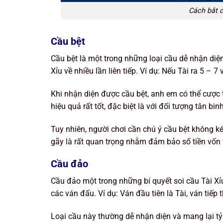
Cách bắt c
Cầu bệt
Cầu bệt là một trong những loại cầu dễ nhận diệ
Xỉu về nhiều lần liên tiếp. Ví dụ: Nếu Tài ra 5 – 7 
Khi nhận diện được cầu bệt, anh em có thể cược 
hiệu quả rất tốt, đặc biệt là với đối tượng tân bi
Tuy nhiên, người chơi cần chú ý cầu bệt không ké
gãy là rất quan trọng nhằm đảm bảo số tiền vốn 
Cầu đảo
Cầu đảo một trong những
bí quyết soi cầu Tài Xỉ
các ván đấu. Ví dụ: Ván đầu tiên là Tài, ván tiếp t
Loại cầu này thường dễ nhận diện và mang lại tỷ 